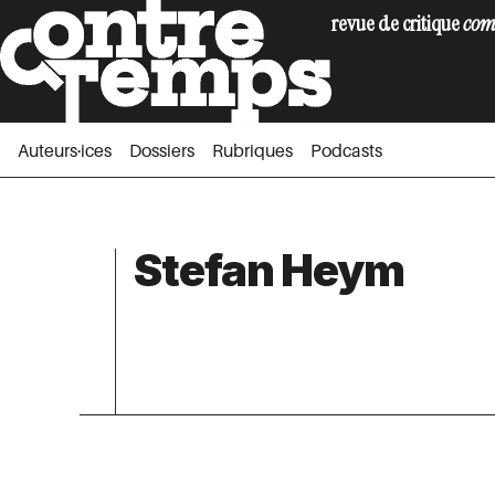
revue de critique
com
Auteurs·ices
Dossiers
Rubriques
Podc
Auteurs·ices
Dossiers
Rubriques
Podcasts
Stefan Heym