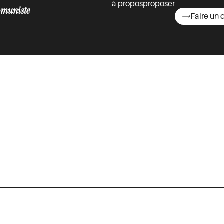
à propos
proposer
muniste
Faire un 
asts