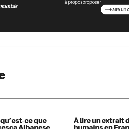
à propos
proposer
muniste
Faire un 
asts
e
, qu’est-ce que
À lire un extrait 
ncesca Albanese
humains en Franc