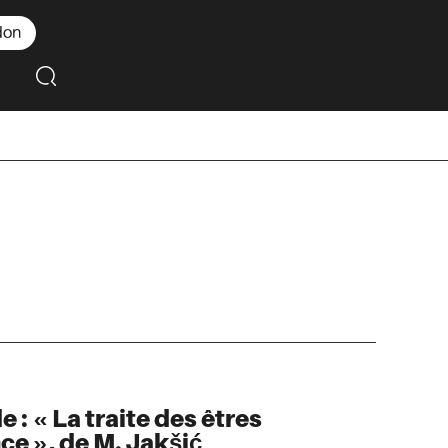
don
de : « La traite des êtres
e », de M. Jakšić