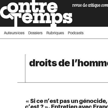
revue de critique
com
Auteurs·ices
Dossiers
Rubriques
Podc
Auteurs·ices
Dossiers
Rubriques
Podcasts
droits de l’homm
« Si ce n’est pas un génocide
c’est ? ». Entretien avec Fra