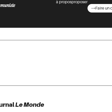
à propos
proposer
muniste
Faire un 
asts
ournal
Le Monde