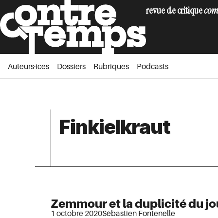
revue de critique
com
Auteurs·ices
Dossiers
Rubriques
Podc
Auteurs·ices
Dossiers
Rubriques
Podcasts
Finkielkraut
Zemmour et la duplicité du j
1 octobre 2020
Sébastien Fontenelle