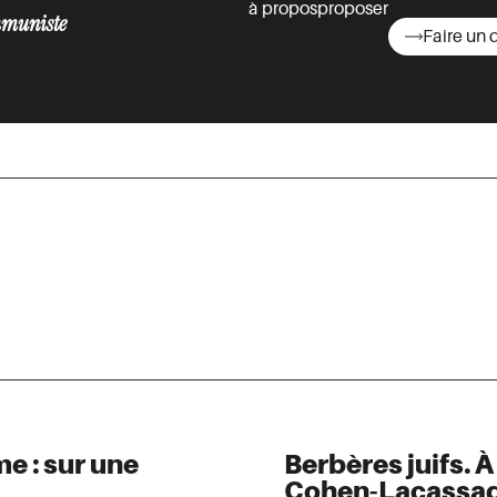
à propos
proposer
muniste
Faire un 
asts
e : sur une
Berbères juifs. À
Cohen-Lacassa