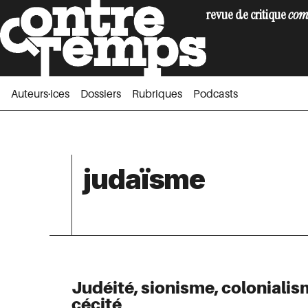
revue de critique
com
Auteurs·ices
Dossiers
Rubriques
Podc
Auteurs·ices
Dossiers
Rubriques
Podcasts
judaïsme
Judéité, sionisme, colonialism
cécité