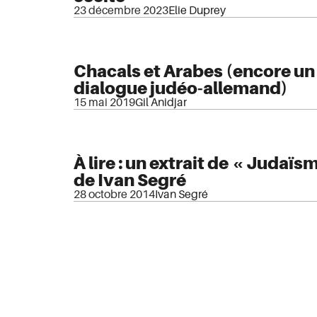
23 décembre 2023
Elie Duprey
Chacals et Arabes (encore un 
dialogue judéo-allemand)
15 mai 2019
Gil Anidjar
À lire : un extrait de « Judaïs
de Ivan Segré
28 octobre 2014
Ivan Segré