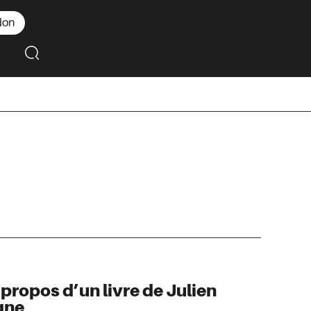
don
 propos d’un livre de Julien
gne