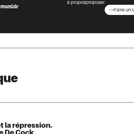
à propos
proposer
muniste
Faire un 
asts
que
t la répression.
ce De Cock