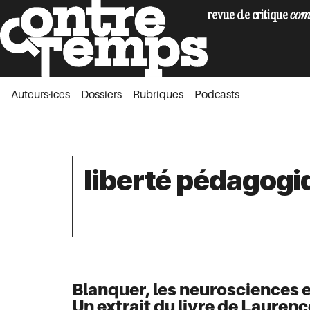
revue de critique
com
Auteurs·ices
Dossiers
Rubriques
Podc
Auteurs·ices
Dossiers
Rubriques
Podcasts
liberté pédagogi
Blanquer, les neurosciences e
Un extrait du livre de Lauren