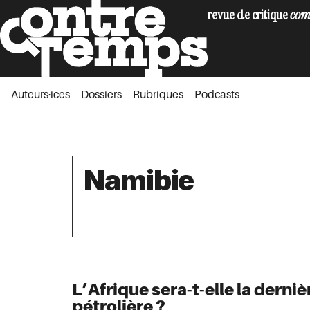
revue de critique
com
Auteurs·ices
Dossiers
Rubriques
Podc
Auteurs·ices
Dossiers
Rubriques
Podcasts
Namibie
L’Afrique sera-t-elle la derniè
pétrolière ?