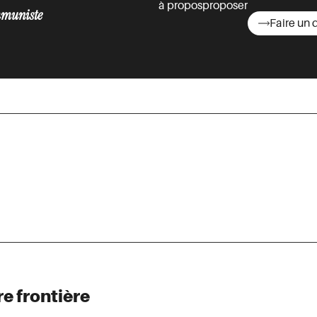
à propos
proposer
muniste
Faire un 
asts
re frontière