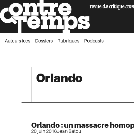
revue de critique
com
Auteurs·ices
Dossiers
Rubriques
Podc
Auteurs·ices
Dossiers
Rubriques
Podcasts
Orlando
Orlando : un massacre homop
20 juin 2016
Jean Batou