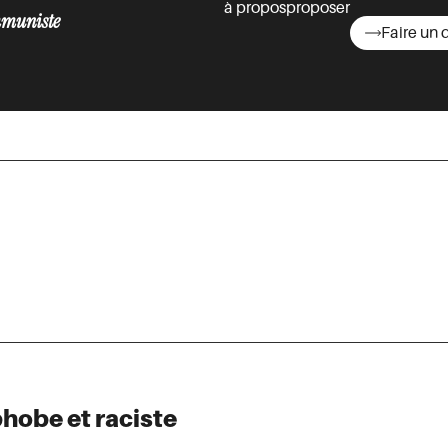
à propos
proposer
muniste
Faire un 
asts
hobe et raciste