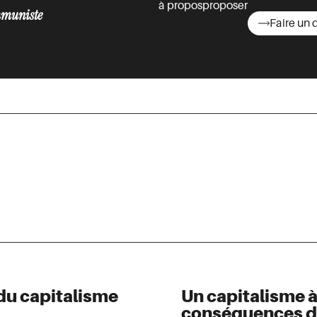
à propos
proposer
muniste
Faire un 
asts
du capitalisme
Un capitalisme à
conséquences de