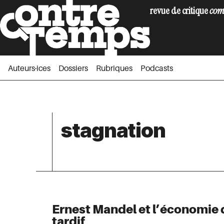
revue de critique
com
Auteurs·ices
Dossiers
Rubriques
Podc
Auteurs·ices
Dossiers
Rubriques
Podcasts
stagnation
Ernest Mandel et l’économie 
tardif