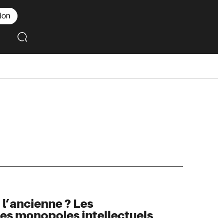
don
 l’ancienne ? Les
s monopoles intellectuels