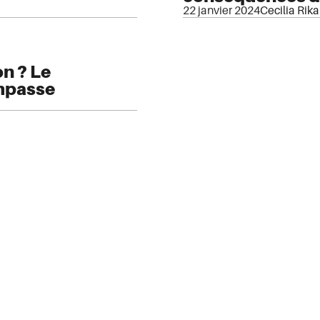
22 janvier 2024
Cecilia Rik
on ? Le
impasse