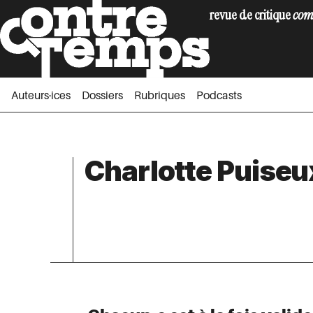
revue de critique
com
Auteurs·ices
Dossiers
Rubriques
Podc
Auteurs·ices
Dossiers
Rubriques
Podcasts
Charlotte Puiseu