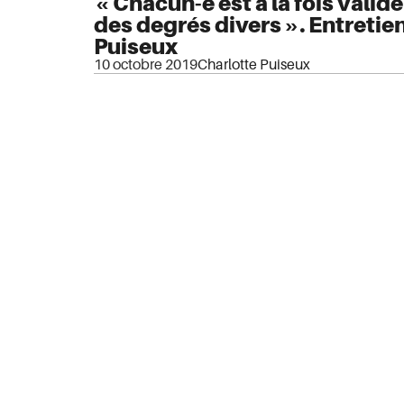
« Chacun-e est à la fois valid
des degrés divers ». Entretie
Puiseux
10 octobre 2019
Charlotte Puiseux