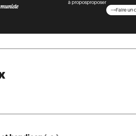
à propos
proposer
muniste
Faire un 
asts
x