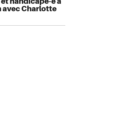
e et handicapé-e à
n avec Charlotte