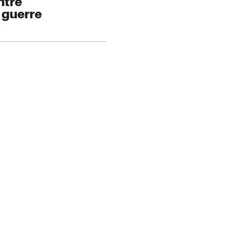
ntre
e guerre