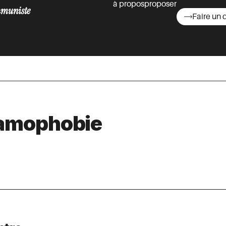
à propos
proposer
muniste
Faire un 
asts
slamophobie