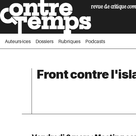
revue de critique
com
Auteurs·ices
Dossiers
Rubriques
Podc
Auteurs·ices
Dossiers
Rubriques
Podcasts
Front contre l'i