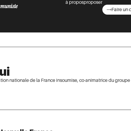
à propos
proposer
muniste
Faire un 
asts
ui
ion nationale de la France insoumise, co-animatrice du groupe