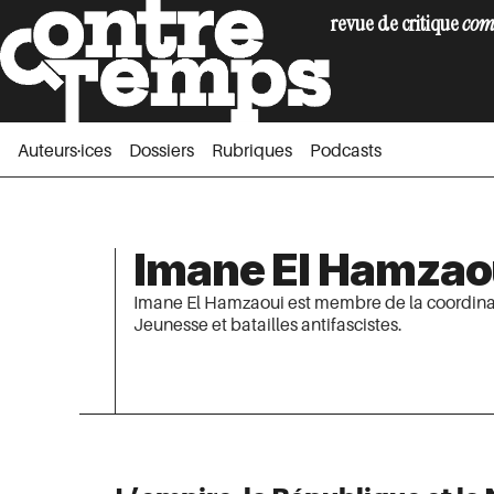
revue de critique
com
Auteurs·ices
Dossiers
Rubriques
Podc
Auteurs·ices
Dossiers
Rubriques
Podcasts
Imane El Hamzao
Imane El Hamzaoui est membre de la coordinat
Jeunesse et batailles antifascistes.