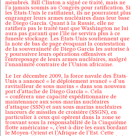
membres. Bill Clinton a signé ce traité, mais ne
l’a jamais soumis au Congrès pour ratification. Si
les États-Unis le ratifiaient, ils ne pourraient plus
engranger leurs armes nucléaires dans leur base
de Diego García. Quant à la Russie, elle ne
ratifiera pas le traité tant que Washington ne lui
aura pas garanti que l’île ne servira plus à ce
funeste stockage. Les États-Unis soutiennent que
la note de bas de page évoquant la contestation
de la souveraineté de Diego García les autorise à
y poursuivre leurs opérations offensives et
l’entreposage de leurs armes nucléaires, malgré
l’unanimité contraire de l’Union africaine.
Le 1er décembre 2009, la force navale des États-
Unis a annoncé « le déploiement avancé » d’un
ravitailleur de sous-marins « dans son nouveau
port d’attache de Diego García ». Cela
« conférera une capacité expéditionnaire de
maintenance aux sous-marins nucléaires
d’attaque (SSN) et aux sous-marins nucléaires
lanceurs de missiles de croisière (SSGN), en
particulier à ceux qui opèrent dans la zone se
trouvant sous la responsabilité de la Cinquième
flotte américaine », c’est-à-dire les eaux bordant
le Moyen-Orient et l’Afrique de l’Est. Cette