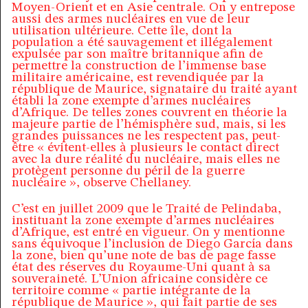
Moyen-Orient et en Asie centrale. On y entrepose
aussi des armes nucléaires en vue de leur
utilisation ultérieure. Cette île, dont la
population a été sauvagement et illégalement
expulsée par son maître britannique afin de
permettre la construction de l’immense base
militaire américaine, est revendiquée par la
république de Maurice, signataire du traité ayant
établi la zone exempte d’armes nucléaires
d’Afrique. De telles zones couvrent en théorie la
majeure partie de l’hémisphère sud, mais, si les
grandes puissances ne les respectent pas, peut-
être « évitent-elles à plusieurs le contact direct
avec la dure réalité du nucléaire, mais elles ne
protègent personne du péril de la guerre
nucléaire », observe Chellaney.
C’est en juillet 2009 que le Traité de Pelindaba,
instituant la zone exempte d’armes nucléaires
d’Afrique, est entré en vigueur. On y mentionne
sans équivoque l’inclusion de Diego García dans
la zone, bien qu’une note de bas de page fasse
état des réserves du Royaume-Uni quant à sa
souveraineté. L’Union africaine considère ce
territoire comme « partie intégrante de la
république de Maurice », qui fait partie de ses