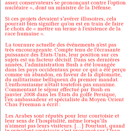
assez conservateurs se prononçant contre l’option
nucléaire », dont un ministre de la Défense.
Si ces projets devaient s’avérer illusoires, cela
pourrait bien signifier qu’on est en train de faire
le choix de « mettre un terme à l’existence de la
race humaine ».
La tournure actuelle des événements n’est pas
très encourageante. Compte tenu de l’écrasante
puissance des États-Unis, leur position sur ces
sujets est un facteur décisif. Dans ses dernières
années, l’administration Bush a été louangée
dans les pays occidentaux pour ce qui a été perçu
comme un abandon, en faveur de la diplomatie,
du militarisme belliqueux du premier mandat.
L’enthousiasme n’était toutefois pas unanime.
Commentant le séjour effectué par Bush en
janvier 2008 dans les États du golfe Persique,
l’ex-ambassadeur et spécialiste du Moyen-Orient
Chas Freeman a écrit :
Les Arabes sont réputés pour leur courtoisie et
leur sens de l’hospitalité, même lorsqu’ils
n’aiment pas leurs visiteurs. […] Pourtant, quand
le président américain s’est prononcé sur l’Iran