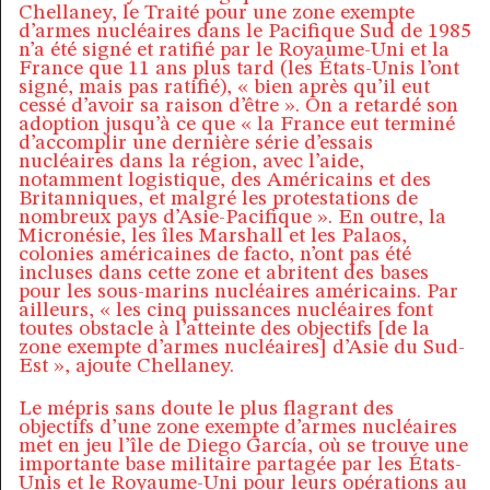
Chellaney, le Traité pour une zone exempte
d’armes nucléaires dans le Pacifique Sud de 1985
n’a été signé et ratifié par le Royaume-Uni et la
France que 11 ans plus tard (les États-Unis l’ont
signé, mais pas ratifié), « bien après qu’il eut
cessé d’avoir sa raison d’être ». On a retardé son
adoption jusqu’à ce que « la France eut terminé
d’accomplir une dernière série d’essais
nucléaires dans la région, avec l’aide,
notamment logistique, des Américains et des
Britanniques, et malgré les protestations de
nombreux pays d’Asie-Pacifique ». En outre, la
Micronésie, les îles Marshall et les Palaos,
colonies américaines de facto, n’ont pas été
incluses dans cette zone et abritent des bases
pour les sous-marins nucléaires américains. Par
ailleurs, « les cinq puissances nucléaires font
toutes obstacle à l’atteinte des objectifs [de la
zone exempte d’armes nucléaires] d’Asie du Sud-
Est », ajoute Chellaney.
Le mépris sans doute le plus flagrant des
objectifs d’une zone exempte d’armes nucléaires
met en jeu l’île de Diego García, où se trouve une
importante base militaire partagée par les États-
Unis et le Royaume-Uni pour leurs opérations au