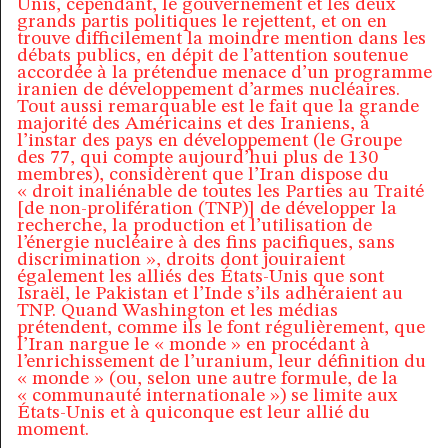
Unis, cependant, le gouvernement et les deux
grands partis politiques le rejettent, et on en
trouve difficilement la moindre mention dans les
débats publics, en dépit de l’attention soutenue
accordée à la prétendue menace d’un programme
iranien de développement d’armes nucléaires.
Tout aussi remarquable est le fait que la grande
majorité des Américains et des Iraniens, à
l’instar des pays en développement (le Groupe
des 77, qui compte aujourd’hui plus de 130
membres), considèrent que l’Iran dispose du
« droit inaliénable de toutes les Parties au Traité
[de non-prolifération (TNP)] de développer la
recherche, la production et l’utilisation de
l’énergie nucléaire à des fins pacifiques, sans
discrimination », droits dont jouiraient
également les alliés des États-Unis que sont
Israël, le Pakistan et l’Inde s’ils adhéraient au
TNP. Quand Washington et les médias
prétendent, comme ils le font régulièrement, que
l’Iran nargue le « monde » en procédant à
l’enrichissement de l’uranium, leur définition du
« monde » (ou, selon une autre formule, de la
« communauté internationale ») se limite aux
États-Unis et à quiconque est leur allié du
moment.