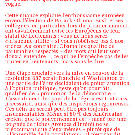
vogue.
Cette nuance explique l’enthousiasme européen
envers l’élection de Barack Obama. Bush et ses
collègues, en particulier lors du premier mandat,
ont cavalièrement avisé les Européens de leur
statut de lieutenants : vous ne nous serez
« d’aucune utilité » si vous n’obéissez pas à nos
ordres. Au contraire, Obama les qualifie de
partenaires respectés – des mots qui leur sont
doux à entendre –, ce qui ne l’empêche pas de les
traiter en lieutenants, mais sans le dire.
Une étape cruciale vers la mise en oeuvre de la
résolution 687 serait franchie si Washington et
une partie de l’élite décidaient de prêter attention
à l’opinion publique, geste qu’on pourrait
qualifier de « promotion de la démocratie ».
L’assentiment des pays de la région est tout aussi
nécessaire, ainsi que des inspections rigoureuses.
Ces défis ne seront peut-être pas toujours
insurmontables. Même si 80 % des Américains
croient que le gouvernement est « mené par une
poignée de riches groupes d’intérêt ne se
préoccupant que d’eux-mêmes » plutôt que de
« l’ensemble de la population », il n’est pas dit