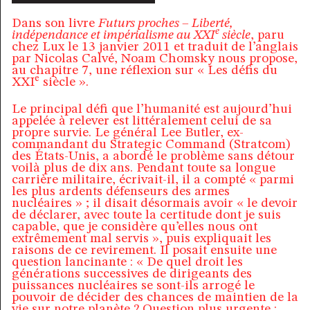
Dans son livre
Futurs proches – Liberté,
e
indépendance et impérialisme au XXI
siècle
, paru
chez Lux le 13 janvier 2011 et traduit de l’anglais
par Nicolas Calvé, Noam Chomsky nous propose,
au chapitre 7, une réflexion sur « Les défis du
e
XXI
siècle ».
Le principal défi que l’humanité est aujourd’hui
appelée à relever est littéralement celui de sa
propre survie. Le général Lee Butler, ex-
commandant du Strategic Command (Stratcom)
des États-Unis, a abordé le problème sans détour
voilà plus de dix ans. Pendant toute sa longue
carrière militaire, écrivait-il, il a compté « parmi
les plus ardents défenseurs des armes
nucléaires » ; il disait désormais avoir « le devoir
de déclarer, avec toute la certitude dont je suis
capable, que je considère qu’elles nous ont
extrêmement mal servis », puis expliquait les
raisons de ce revirement. Il posait ensuite une
question lancinante : « De quel droit les
générations successives de dirigeants des
puissances nucléaires se sont-ils arrogé le
pouvoir de décider des chances de maintien de la
vie sur notre planète ? Question plus urgente :