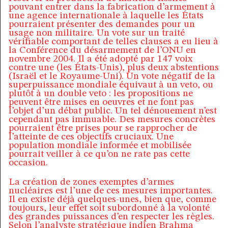
pouvant entrer dans la fabrication d’armement à
une agence internationale à laquelle les États
pourraient présenter des demandes pour un
usage non militaire. Un vote sur un traité
vérifiable comportant de telles clauses a eu lieu à
la Conférence du désarmement de l’ONU en
novembre 2004. Il a été adopté par 147 voix
contre une (les États-Unis), plus deux abstentions
(Israël et le Royaume-Uni). Un vote négatif de la
superpuissance mondiale équivaut à un veto, ou
plutôt à un double veto : les propositions ne
peuvent être mises en oeuvres et ne font pas
l’objet d’un débat public. Un tel dénouement n’est
cependant pas immuable. Des mesures concrètes
pourraient être prises pour se rapprocher de
l’atteinte de ces objectifs cruciaux. Une
population mondiale informée et mobilisée
pourrait veiller à ce qu’on ne rate pas cette
occasion.
La création de zones exemptes d’armes
nucléaires est l’une de ces mesures importantes.
Il en existe déjà quelques-unes, bien que, comme
toujours, leur effet soit subordonné à la volonté
des grandes puissances d’en respecter les règles.
Selon l’analyste stratégique indien Brahma