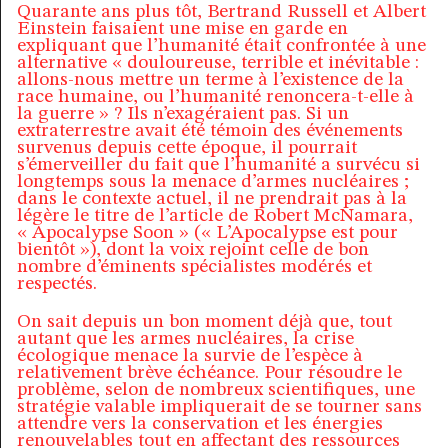
Quarante ans plus tôt, Bertrand Russell et Albert
Einstein faisaient une mise en garde en
expliquant que l’humanité était confrontée à une
alternative « douloureuse, terrible et inévitable :
allons-nous mettre un terme à l’existence de la
race humaine, ou l’humanité renoncera-t-elle à
la guerre » ? Ils n’exagéraient pas. Si un
extraterrestre avait été témoin des événements
survenus depuis cette époque, il pourrait
s’émerveiller du fait que l’humanité a survécu si
longtemps sous la menace d’armes nucléaires ;
dans le contexte actuel, il ne prendrait pas à la
légère le titre de l’article de Robert McNamara,
« Apocalypse Soon » (« L’Apocalypse est pour
bientôt »), dont la voix rejoint celle de bon
nombre d’éminents spécialistes modérés et
respectés.
On sait depuis un bon moment déjà que, tout
autant que les armes nucléaires, la crise
écologique menace la survie de l’espèce à
relativement brève échéance. Pour résoudre le
problème, selon de nombreux scientifiques, une
stratégie valable impliquerait de se tourner sans
attendre vers la conservation et les énergies
renouvelables tout en affectant des ressources