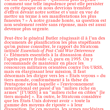
comment une telle impudence peut-elle persister
en cette époque où nous devrions trembler
d’effroi devant notre sottise et s’unir en vue de
mettre un terme à ses manifestations les plus
funestes ? » À notre grande honte, sa question est
non seulement restée sans réponse, mais est aussi
devenue plus urgente.
Peut-être le général Butler réagissait-il à l’un des
documents de planification les plus stupéfiants
qu’on puisse consulter, le rapport du Stratcom
intitulé
Essentials of Post-Cold War Deterrence
(« Éléments essentiels à la dissuasion dans
l’après-guerre froide »), paru en 1995. On y
recommande de maintenir en place les
ressources militaires orientées contre l’ex-URSS,
mais en élargissant leur mission. Il faut
désormais les diriger vers les « États voyous » du
tiers-monde, conformément à la thèse du
Pentagone selon laquelle « l’environnement
international est passé d’un “milieu riche en
armes” [l’URSS] à un “milieu riche en cibles” [le
tiers-monde] ». En outre, le Stratcom considère
que les États-Unis doivent avoir « toute la
gamme des moyens de riposte » à leur
disposition. De ces moyens, les armes nucléaires