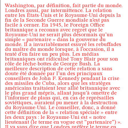
Washington, par définition, fait partie du monde.
Londres aussi, par intermittence. La relation
entre les États-Unis et le Royaume-Uni depuis la
fin de la Seconde Guerre mondiale n’est pas
facile à cerner. En 1945, le Foreign Office
britannique a reconnu avec regret que le
Royaume-Uni ne serait plus désormais qu’un
simple « partenaire » dans la gouverne du
monde. Il a invariablement essuyé les rebuffades
du maître du monde lorsque, à l’occasion, il a
tenté d’en faire un peu plus. Les médias
britanniques ont ridiculisé Tony Blair pour son
rôle de lèche-bottes de George Bush. La
meilleure description de cette relation a sans
doute été donnée par l’un des principaux
conseillers de John F. Kennedy pendant la crise
des missiles de Cuba, alors que les stratèges
américains traitaient leur allié britannique avec
le plus grand mépris, allant jusqu’à omettre de
l’informer de plans qui, en cas de représailles
soviétiques, auraient pu mener à la destruction
du Royaume-Uni. Le conseiller, donc, a donné
cette définition de la « relation spéciale » entre
les deux pays : le Royaume-Uni est « notre
lieutenant (le terme en vogue est “partenaire”) ».
Il va sans dire que Londres préfère le terme en