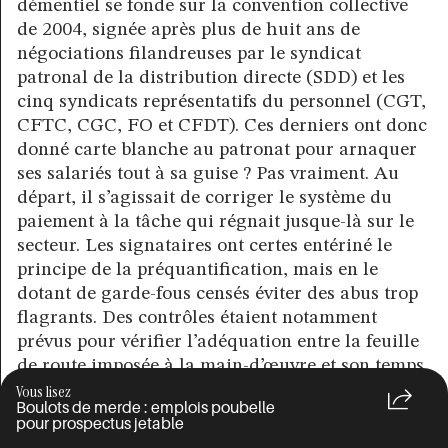
démentiel se fonde sur la convention collective
de 2004, signée après plus de huit ans de
négociations filandreuses par le syndicat
patronal de la distribution directe (SDD) et les
cinq syndicats représentatifs du personnel (CGT,
CFTC, CGC, FO et CFDT). Ces derniers ont donc
donné carte blanche au patronat pour arnaquer
ses salariés tout à sa guise ? Pas vraiment. Au
départ, il s’agissait de corriger le système du
paiement à la tâche qui régnait jusque-là sur le
secteur. Les signataires ont certes entériné le
principe de la préquantification, mais en le
dotant de garde-fous censés éviter des abus trop
flagrants. Des contrôles étaient notamment
prévus pour vérifier l’adéquation entre la feuille
de route imposée à la main-d’œuvre et son temps
de travail effectif. En cas de distorsion notable et
Vous lisez
Boulots de merde : emplois poubelle
répétée, il revenait à l’inspection du travail et aux
pour prospectus jetable
élus du personnel d’alerter l’employeur afin qu’il