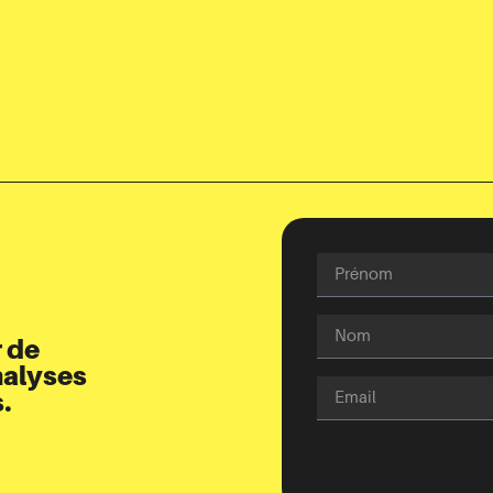
 de
nalyses
.