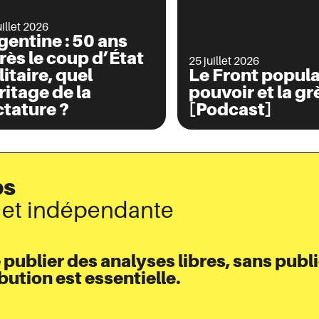
uillet 2026
gentine : 50 ans
rès le coup d’État
25 juillet 2026
litaire, quel
Le Front populai
ritage de la
pouvoir et la gr
ctature ?
[Podcast]
ps
e et indépendante
ublier des analyses libres, sans publi
ution est essentielle.