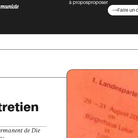
à propos
proposer
muniste
Faire un 
asts
retien
permanent de Die