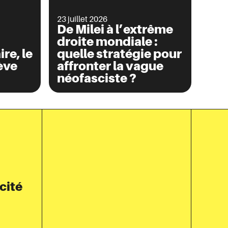
23 juillet 2026
De Milei à l’extrême
droite mondiale :
re, le
quelle stratégie pour
ève
affronter la vague
néofasciste ?
cité