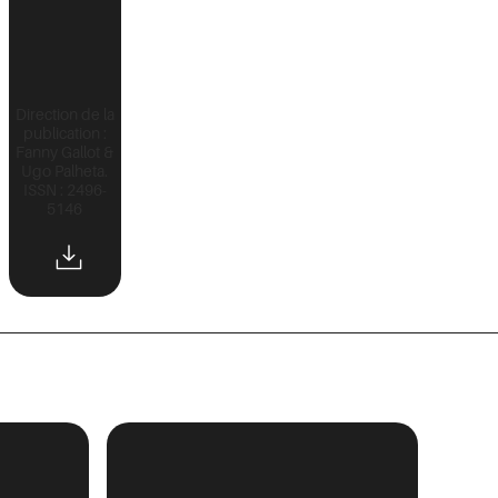
Direction de la
publication :
Fanny Gallot &
Ugo Palheta.
ISSN : 2496-
5146