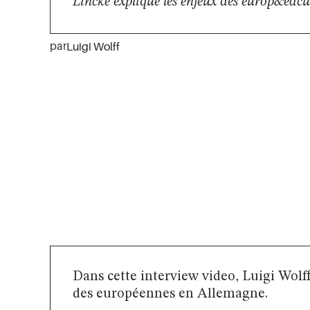
Lincke explique les enjeux des europ&eacut
par
Luigi Wolff
Dans cette interview video, Luigi Wolf
des européennes en Allemagne.