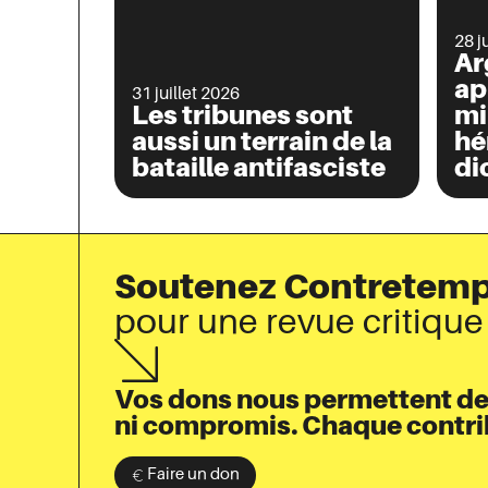
28 j
Ar
ap
31 juillet 2026
Les tribunes sont
mi
aussi un terrain de la
hé
bataille antifasciste
di
Soutenez Contretem
pour une revue critiqu
Vos dons nous permettent de p
ni compromis. Chaque contrib
Faire un don