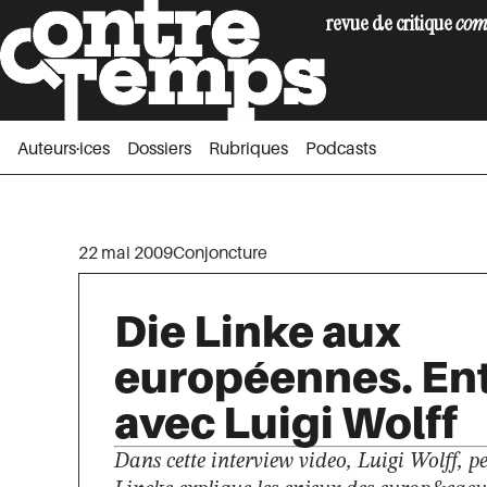
revue de critique
com
Auteurs·ices
Dossiers
Rubriques
Podc
Auteurs·ices
Dossiers
Rubriques
Podcasts
22 mai 2009
Conjoncture
Die Linke aux
européennes. Ent
avec Luigi Wolff
Dans cette interview video, Luigi Wolff, 