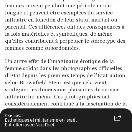
femmes servent pendant une période moins
longue et peuvent être exemptées du service
militaire en fonction de leur statut marital ou
parental. Ces différences ont des conséquences à
la fois matérielles et symboliques, de même
qu’elles contribuent à perpétuer le stéréotype des
femmes comme subordonnées.
Un autre effet de l’imaginaire érotique de la
femme soldat dans les photographies officielles
d’État depuis les premiers temps de l’État-nation,
selon Brownfield-Stein, est que cela vient
souligner les dimensions plaisantes du service
militaire lui-même. Ces photographies ont
considérablement contribué à la fascination de la
société israélienne pour l’armée israélienne, en
Vous lisez
présentant l’espace militaire comme chargée
Esthétiques et militarisme en Israël.
Entretien avec Noa Roei
d’un imaginaire érotique. Il est important de