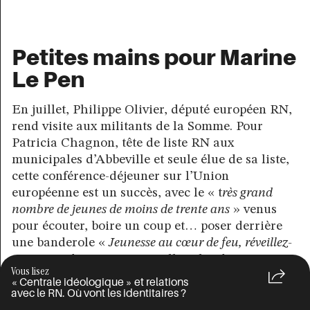
Petites mains pour Marine
Le Pen
En juillet, Philippe Olivier, député européen RN,
rend visite aux militants de la Somme. Pour
Patricia Chagnon, tête de liste RN aux
municipales d’Abbeville et seule élue de sa liste,
cette conférence-déjeuner sur l’Union
européenne est un succès, avec le « t
rès grand
nombre de jeunes de moins de trente ans
» venus
pour écouter, boire un coup et… poser derrière
une banderole «
Jeunesse au cœur de feu, réveillez-
vous Picards
». Le ton rappelle celui des
Vous lisez
Identitaires, pas étonnant. On compte au premier
« Centrale idéologique » et relations
rang plusieurs militants ayant faits leurs armes
avec le RN. Où vont les identitaires ?
chez Génération Identitaire et participant