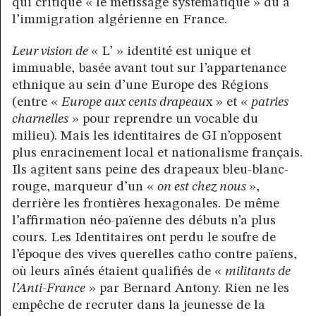
qui critique « le métissage systématique » dû à
l’immigration algérienne en France.
Leur vision de
« L’ » identité est unique et
immuable, basée avant tout sur l’appartenance
ethnique au sein d’une Europe des Régions
(entre «
Europe aux cents drapeau
x » et «
patries
charnelles
» pour reprendre un vocable du
milieu). Mais les identitaires de GI n’opposent
plus enracinement local et nationalisme français.
Ils agitent sans peine des drapeaux bleu-blanc-
rouge, marqueur d’un «
on est chez nous
»,
derrière les frontières hexagonales. De même
l’affirmation néo-païenne des débuts n’a plus
cours. Les Identitaires ont perdu le soufre de
l’époque des vives querelles catho contre païens,
où leurs aînés étaient qualifiés de «
militants de
l’Anti-France
» par Bernard Antony. Rien ne les
empêche de recruter dans la jeunesse de la