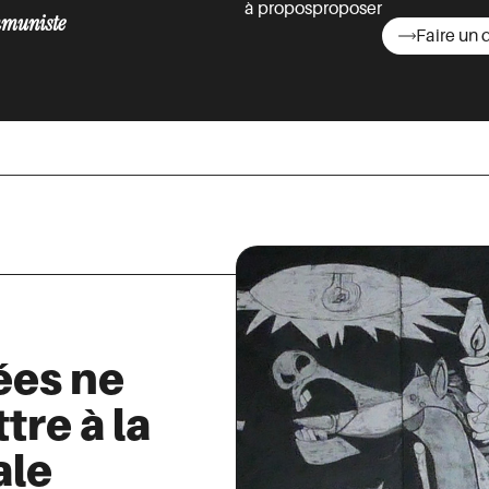
à propos
proposer
muniste
Faire un 
asts
ées ne
tre à la
ale