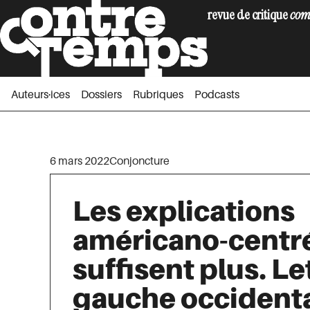
revue de critique
com
Auteurs·ices
Dossiers
Rubriques
Podc
Auteurs·ices
Dossiers
Rubriques
Podcasts
6 mars 2022
Conjoncture
Les explications
américano-centr
suffisent plus. Let
gauche occident