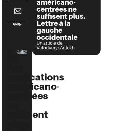
américano-
centrées ne
suffisent plus.
Lettre à la
gauche
occidentale
Un article de
Volodymyr Artiukh
6
mars
2022
Les
explications
américano-
centrées
ne
suffisent
plus.