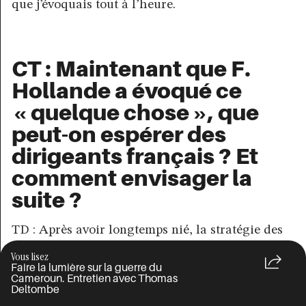
que j’évoquais tout à l’heure.
CT : Maintenant que F.
Hollande a évoqué ce
« quelque chose », que
peut-on espérer des
dirigeants français ? Et
comment envisager la
suite ?
TD : Après avoir longtemps nié, la stratégie des
autorités françaises consiste dorénavant à
Vous lisez
minimiser l’implication de la France dans le
Faire la lumière sur la guerre du
crime colonial que constitue cette guerre du
Cameroun. Entretien avec Thomas
Deltombe
Cameroun. Pour ce faire, elles cherchent à faire