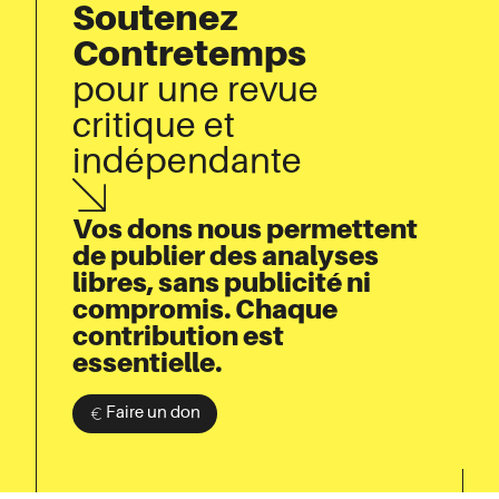
Soutenez
Contretemps
pour une revue
critique et
indépendante
Vos dons nous permettent
de publier des analyses
libres, sans publicité ni
compromis. Chaque
contribution est
essentielle.
Vous lisez
« La crise grecque », conférence-
débat avec Stathis Kouvélakis, Cédric
Faire un don
Durand et João Cantinga Esteves.
Samedi 18 juin, 19h30, Fondation
Hellénique