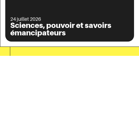
24 juillet 2026
Sciences, pouvoir et savoirs
émancipateurs
Vous lisez
Marx face au problème de l’État
[Podcast]
Soutenez
Contretemps
pour une revue
critique et
indépendante
Vos dons nous permettent
de publier des analyses
libres, sans publicité ni