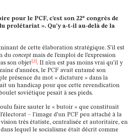
e
re pour le PCF, c’est son 22
congrès de
u prolétariat ». Qu’y a-t-il au-delà de la
minant de cette élaboration stratégique. S’il est
on du
concept
mais de l’emploi de l’expression
[2]
pas son objet
. Il n’en est pas moins vrai qu’il y
izaine d’années, le PCF avait entamé son
le présence du mot « dictature » dans la
 était un handicap pour que cette revendication
oulet soviétique pesait à ses pieds.
ulu faire sauter le « butoir » que constituait
l’électorat – l’image d’un PCF peu attaché à la
sion très étatiste, centralisée et autoritaire, en
, dans lequel le socialisme était décrit comme