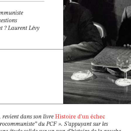
ommuniste
uestions
nt ? Laurent Lévy
 revient dans son livre
Histoire d’un échec
“eurocommuniste” du PCF ». S’appuyant sur les