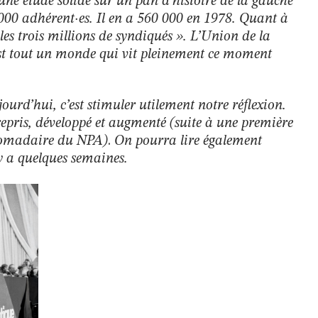
e une étude solide sur un pan d’histoire de la gauche
00 adhérent·es. Il en a 560 000 en 1978. Quant à
 les trois millions de syndiqués ». L’Union de la
st tout un monde qui vit pleinement ce moment
ourd’hui, c’est stimuler utilement notre réflexion.
repris, développé et augmenté (suite à une première
domadaire du NPA)
.
On pourra lire également
y a quelques semaines.