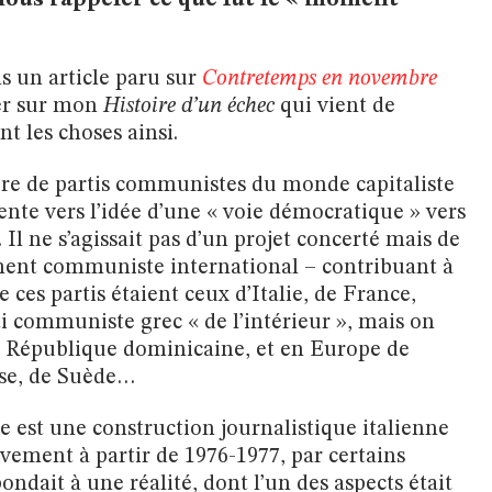
ous rappeler ce que fut le « moment
ns un article paru sur
Contretemps en novembre
ler sur mon
Histoire d’un échec
qui vient de
t les choses ainsi.
re de partis communistes du monde capitaliste
ente vers l’idée d’une « voie démocratique » vers
l ne s’agissait pas d’un projet concerté mais de
ment communiste international – contribuant à
 ces partis étaient ceux d’Italie, de France,
ti communiste grec « de l’intérieur », mais on
la République dominicaine, et en Europe de
sse, de Suède…
st une construction journalistique italienne
ivement à partir de 1976-1977, par certains
ondait à une réalité, dont l’un des aspects était