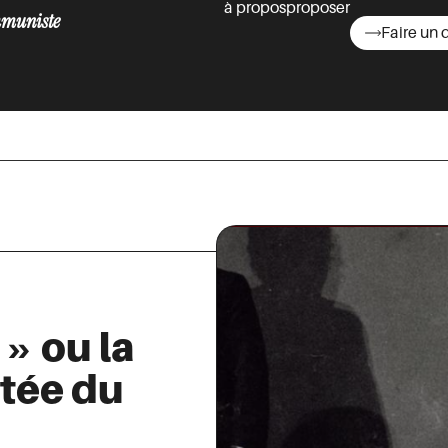
à propos
proposer
muniste
Faire un 
asts
» ou la
atée du