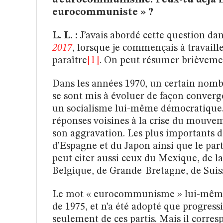
d’eurocommunisme. Peux-tu déjà n
eurocommuniste » ?
L. L. :
J’avais abordé cette question da
2017
, lorsque je commençais à travail
paraître
[1]
. On peut résumer brièvemen
Dans les années 1970, un certain nomb
se sont mis à évoluer de façon converg
un socialisme lui-même démocratique. I
réponses voisines à la crise du mouve
son aggravation. Les plus importants de
d’Espagne et du Japon ainsi que le par
peut citer aussi ceux du Mexique, de 
Belgique, de Grande-Bretagne, de Sui
Le mot « eurocommunisme » lui-même e
de 1975, et n’a été adopté que progress
seulement de ces partis. Mais il corresp