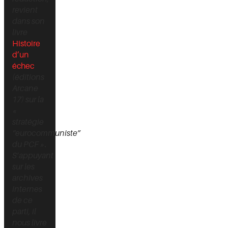
revient
dans son
livre
Histoire
d’un
échec
(éditions
Arcane
17) sur la
«
stratégie
“eurocommuniste”
du PCF ».
S’appuyant
sur les
archives
internes
de ce
parti, il
nous livre