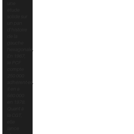
une
étude
solide sur
un pan
d’histoire
de la
gauche
hexagonale.
En 1967,
le PCF
compte
250 000
adhérent·es.
Il en a
560 000
en 1978.
Quant à
la CGT,
elle
lance