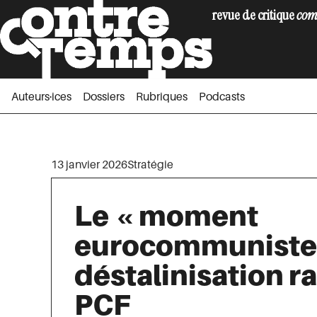
revue de critique
com
Auteurs·ices
Dossiers
Rubriques
Podc
Auteurs·ices
Dossiers
Rubriques
Podcasts
13 janvier 2026
Stratégie
Le « moment
eurocommuniste 
déstalinisation r
PCF