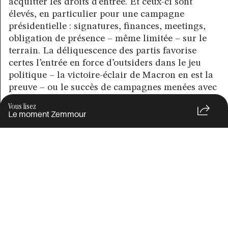
acquitter les droits d’entrée. Et ceux-ci sont
élevés, en particulier pour une campagne
présidentielle : signatures, finances, meetings,
obligation de présence – même limitée – sur le
terrain. La déliquescence des partis favorise
certes l’entrée en force d’outsiders dans le jeu
politique – la victoire-éclair de Macron en est la
preuve – ou le succès de campagnes menées avec
un appareil réduit au minimum, telle celle de
Vous lisez
Mélenchon en 2017. Mais, dans les deux cas, les
Le moment Zemmour
candidats ont pu mobiliser d’importantes
ressources : venant des élites économiques dans
le cas de l’actuel président, capitalisant sur le
long parcours au sein de la gauche politique
dans celui du leader de la France insoumise.
Reste à voir si Zemmour est en capacité
d’enclencher une mobilisation de ce type, et c’est
là sans doute le sens du report de sa décision de
se présenter ou non à la présidentielle.