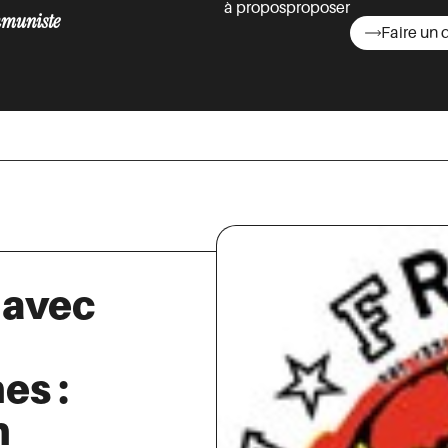
à propos
proposer
muniste
Faire un 
asts
 avec
es :
n