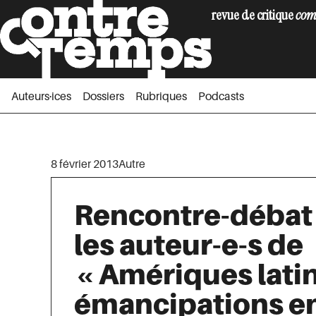
revue de critique
com
Auteurs·ices
Dossiers
Rubriques
Podc
Auteurs·ices
Dossiers
Rubriques
Podcasts
8 février 2013
Autre
Rencontre-débat
les auteur-e-s de
« Amériques latin
émancipations e