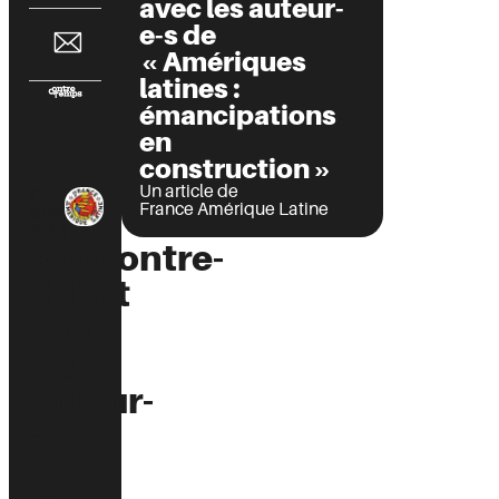
avec les auteur-
e-s de
« Amériques
latines :
émancipations
en
construction »
Un article de
8
France Amérique Latine
février
2013
Rencontre-
débat
avec
les
auteur-
e-
s