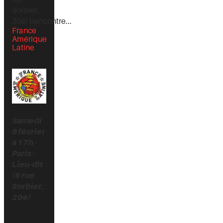
Sorbier,
20è) Rencontre...
France
Amérique
Latine
Samedi
9 février
à 17h -
Paris -
Lieu-dit
(6 rue
Sorbier,
20è)