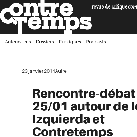
revue de critique
com
Auteurs·ices
Dossiers
Rubriques
Podc
Auteurs·ices
Dossiers
Rubriques
Podcasts
23 janvier 2014
Autre
Rencontre-débat
25/01 autour de 
Izquierda et
Contretemps