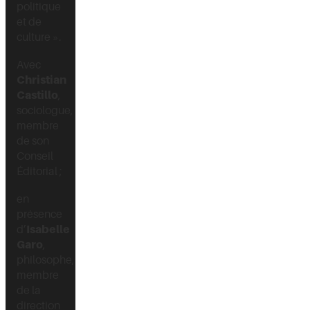
politique
et de
culture ».
Avec
Christian
Castillo
,
sociologue,
membre
de son
Conseil
Éditorial ;
en
présence
Isabelle
d’
Garo
,
philosophe,
membre
de la
direction