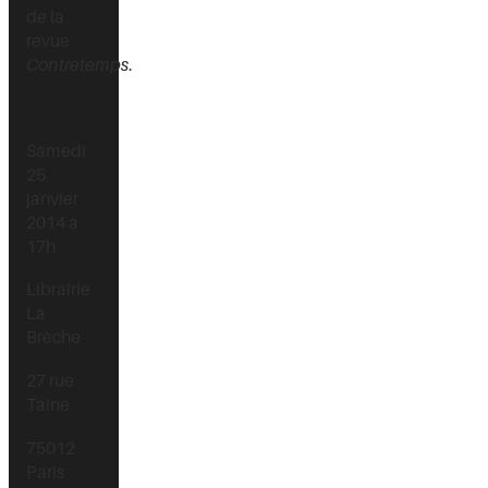
de la
revue
Contretemps
.
Samedi
25
janvier
2014 à
17h
Librairie
La
Brèche
27 rue
Taine
75012
Paris