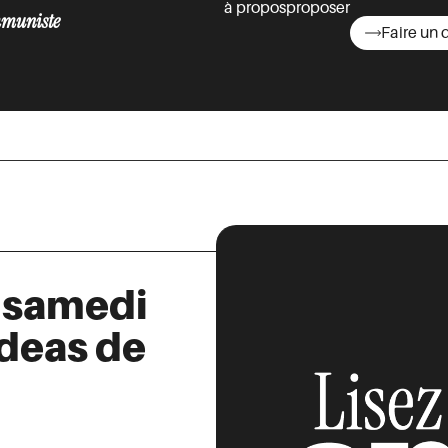
à propos
proposer
muniste
Faire un 
asts
 samedi
Ideas de