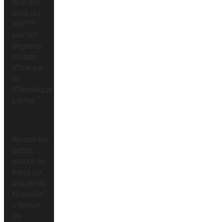
face aux
défis du
ème
XXI
siècle?
Regards
croisés
d'Europe
et
d'Amérique
Latine.
Rencontre-
débat
autour de
Ideas de
Izquierda
,
Nouvelle
« Revue
de