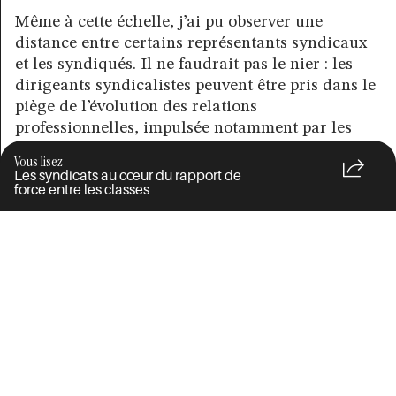
Même à cette échelle, j’ai pu observer une
distance entre certains représentants syndicaux
et les syndiqués. Il ne faudrait pas le nier : les
dirigeants syndicalistes peuvent être pris dans le
piège de l’évolution des relations
professionnelles, impulsée notamment par les
managers des grandes entreprises, qui les
Vous lisez
éloigne de leur base militante et des réalités
Les syndicats au cœur du rapport de
force entre les classes
quotidiennes de leurs collègues de travail. Ils
peuvent aussi découvrir tout un horizon de
fréquentations et d’activités qui les distinguent
de celles et ceux qu’ils sont censés représenter.
Cette professionnalisation et cette
bureaucratisation peuvent favoriser la
dépossession des syndicalistes « de base ». Mais,
au lieu de pointer l’existence des syndicats ou
même des permanents comme source de tous les