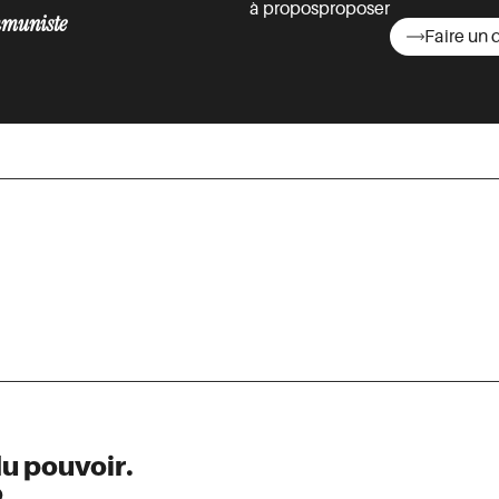
à propos
proposer
muniste
Faire un 
asts
du pouvoir.
o