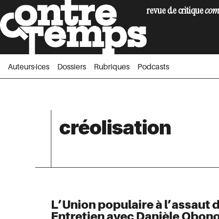
revue de critique
com
Auteurs·ices
Dossiers
Rubriques
Podc
Auteurs·ices
Dossiers
Rubriques
Podcasts
créolisation
L’Union populaire à l’assaut 
Entretien avec Danièle Obon