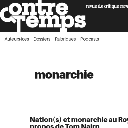
revue de critique
com
Auteurs·ices
Dossiers
Rubriques
Podc
Auteurs·ices
Dossiers
Rubriques
Podcasts
monarchie
Nation(s) et monarchie au R
propos de Tom Nairn