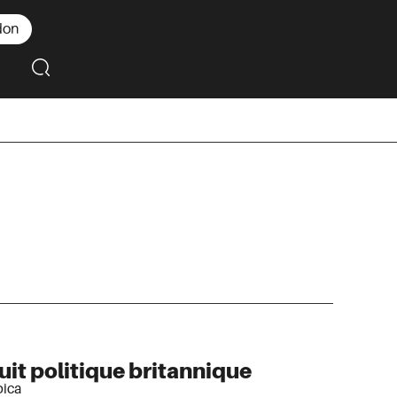
don
uit politique britannique
bica