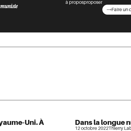
à propos
proposer
muniste
Faire un 
asts
oyaume-Uni. À
Dans la longue n
12 octobre 2022
Thierry La