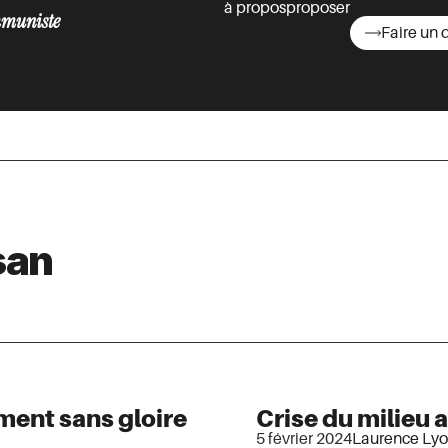
à propos
proposer
muniste
Faire un 
asts
san
ment sans gloire
Crise du milieu ag
5 février 2024
Laurence Lyo