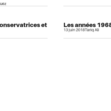
quez
conservatrices et
Les années 196
13 juin 2018
Tariq Ali