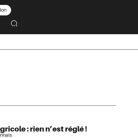
don
ricole : rien n’est réglé !
nnais