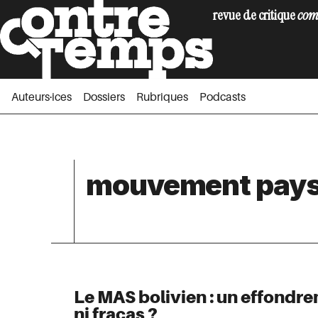
revue de critique
com
Auteurs·ices
Dossiers
Rubriques
Podc
Auteurs·ices
Dossiers
Rubriques
Podcasts
mouvement pay
Le MAS bolivien : un effondre
ni fracas ?