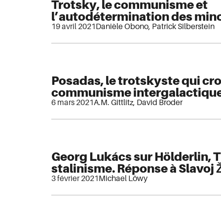
Trotsky, le communisme et
l’autodétermination des mino
19 avril 2021
Danièle Obono
,
Patrick Silberstein
Posadas, le trotskyste qui cro
communisme intergalactiqu
6 mars 2021
A.M. Gittlitz
,
David Broder
Georg Lukács sur Hölderlin, T
stalinisme. Réponse à Slavoj 
3 février 2021
Michael Löwy