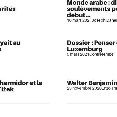
Monde arabe : di
rités
soulèvements po
début…
10 mars 2021
Joseph Dahe
yait au
Dossier : Penser 
e
Luxemburg
5 mars 2021
Contretemps
hermidor et le
Walter Benjamin
Žižek
23 novembre 2020
Enzo Tr