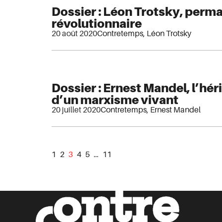
Dossier : Léon Trotsky, perm
révolutionnaire
20 août 2020
Contretemps
,
Léon Trotsky
Dossier : Ernest Mandel, l’h
d’un marxisme vivant
20 juillet 2020
Contretemps
,
Ernest Mandel
1
2
3
4
5
…
11