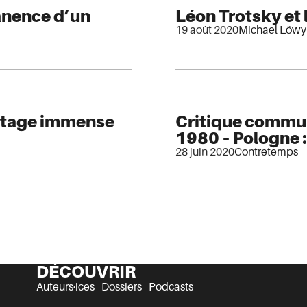
anence d’un
Léon Trotsky et 
19 août 2020
Michael Löwy
éritage immense
Critique commun
1980 – Pologne :
28 juin 2020
Contretemps
DÉCOUVRIR
Auteurs·ices
Dossiers
Podcasts