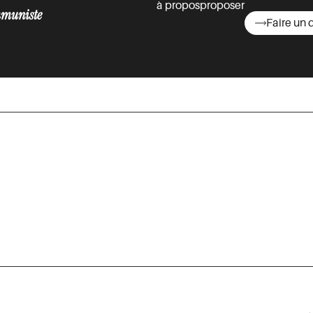
à propos
proposer
muniste
Faire un 
asts