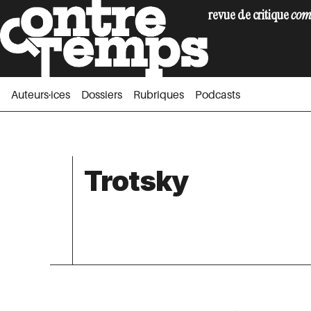
revue de critique
com
Auteurs·ices
Dossiers
Rubriques
Podc
Auteurs·ices
Dossiers
Rubriques
Podcasts
Trotsky