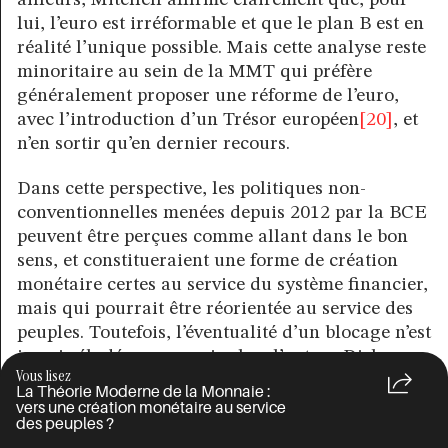
lui, l’euro est irréformable et que le plan B est en
réalité l’unique possible. Mais cette analyse reste
minoritaire au sein de la MMT qui préfère
généralement proposer une réforme de l’euro,
avec l’introduction d’un Trésor européen
[20]
, et
n’en sortir qu’en dernier recours.
Dans cette perspective, les politiques non-
conventionnelles menées depuis 2012 par la BCE
peuvent être perçues comme allant dans le bon
sens, et constitueraient une forme de création
monétaire certes au service du système financier,
mais qui pourrait être réorientée au service des
peuples. Toutefois, l’éventualité d’un blocage n’est
jamais éludée, y compris chez l’auteur Dirk
Vous lisez
Ehnts, très favorable au projet européen mais qui
La Théorie Moderne de la Monnaie :
a quand même présenté en 2017 les grandes
vers une création monétaire au service
des peuples ?
lignes d’un plan de sortie de l’euro. Bien que ce