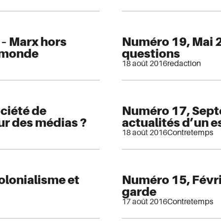
– Marx hors
Numéro 19, Mai 
e monde
questions
18 août 2016
redaction
ciété de
Numéro 17, Sept
eur des médias ?
actualités d’un e
18 août 2016
Contretemps
olonialisme et
Numéro 15, Févri
garde
17 août 2016
Contretemps