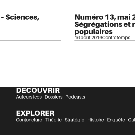
– Sciences,
Numéro 13, mai 20
Ségrégations et r
populaires
16 août 2016
Contretemps
DÉCOUVRIR
Auteurs·ices
Dossiers
Podcasts
EXPLORER
Conjoncture
Théorie
Stratégie
Histoire
Enquête
Cul