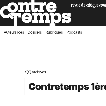
revue de critique
com
Auteurs·ices
Dossiers
Rubriques
Podc
Auteurs·ices
Dossiers
Rubriques
Podcasts
Archives
Contretemps 1ère