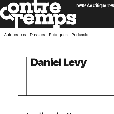
revue de critique
com
Auteurs·ices
Dossiers
Rubriques
Podc
Auteurs·ices
Dossiers
Rubriques
Podcasts
Daniel Levy