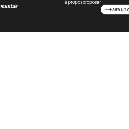
à propos
proposer
muniste
Faire un 
asts