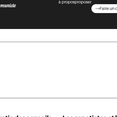
à propos
proposer
muniste
Faire un 
asts