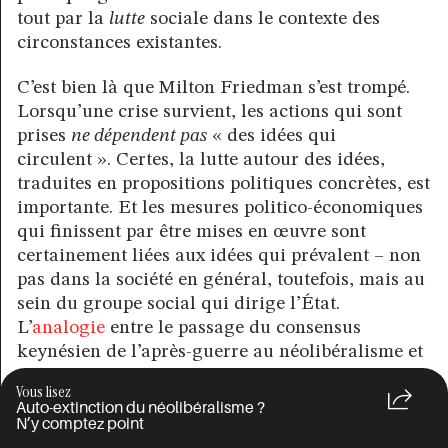
tout par la
lutte
sociale dans le contexte des
circonstances existantes.
C’est bien là que Milton Friedman s’est trompé.
Lorsqu’une crise survient, les actions qui sont
prises
ne dépendent pas
« des idées qui
circulent ». Certes, la lutte autour des idées,
traduites en propositions politiques concrètes, est
importante. Et les mesures politico-économiques
qui finissent par être mises en œuvre sont
certainement liées aux idées qui prévalent – non
pas dans la société en général, toutefois, mais au
sein du groupe social qui dirige l’État.
L’
analogie
entre le passage du consensus
keynésien de l’après-guerre au néolibéralisme et
ce que Thomas Kuhn a appelé un « changement
Vous lisez
de paradigme » s’arrête là. Car, contrairement
Auto-extinction du néolibéralisme ?
aux révolutions scientifiques qui sont le résultat
N’y comptez point
des progrès de la connaissance, les changements