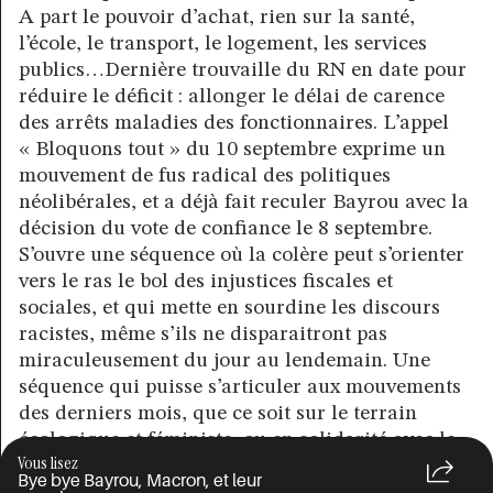
A part le pouvoir d’achat, rien sur la santé,
l’école, le transport, le logement, les services
publics…Dernière trouvaille du RN en date pour
réduire le déficit : allonger le délai de carence
des arrêts maladies des fonctionnaires. L’appel
« Bloquons tout » du 10 septembre exprime un
mouvement de fus radical des politiques
néolibérales, et a déjà fait reculer Bayrou avec la
décision du vote de confiance le 8 septembre.
S’ouvre une séquence où la colère peut s’orienter
vers le ras le bol des injustices fiscales et
sociales, et qui mette en sourdine les discours
racistes, même s’ils ne disparaitront pas
miraculeusement du jour au lendemain. Une
séquence qui puisse s’articuler aux mouvements
des derniers mois, que ce soit sur le terrain
écologique et féministe, ou en solidarité avec le
Vous lisez
peuple palestinien.
Bye bye Bayrou, Macron, et leur