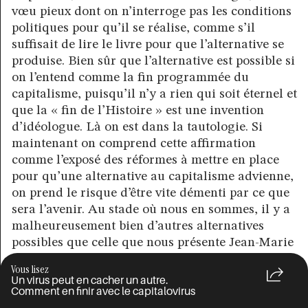
vœu pieux dont on n’interroge pas les conditions
politiques pour qu’il se réalise, comme s’il
suffisait de lire le livre pour que l’alternative se
produise. Bien sûr que l’alternative est possible si
on l’entend comme la fin programmée du
capitalisme, puisqu’il n’y a rien qui soit éternel et
que la « fin de l’Histoire » est une invention
d’idéologue. Là on est dans la tautologie. Si
maintenant on comprend cette affirmation
comme l’exposé des réformes à mettre en place
pour qu’une alternative au capitalisme advienne,
on prend le risque d’être vite démenti par ce que
sera l’avenir. Au stade où nous en sommes, il y a
malheureusement bien d’autres alternatives
possibles que celle que nous présente Jean-Marie
Harribey. Une alternative actuellement fort
Vous lisez
crédible est celle d’un réchauffement climatique
Un virus peut en cacher un autre.
incontrôlé et de pandémies à répétition, sous
Comment en finir avec le capitalovirus