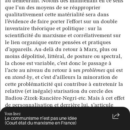
au demeurant. Notons dès maintenant en ce sens
que l’un des moyens de se réapproprier
qualitativement cette matérialité sera dans
l’évidence de faire porter l’effort sur un double
inventaire théorique et politique : sur la
scientificité du marxisme et corrélativement sur
le lien organique entre pensées et pratiques
d’appareils. Au-delà du retour à Marx, plus ou
moins dépolitisé, littéral, de posture ou spectral,
la chose est variable, c’est donc le passage à
l’acte au niveau du retour à ses
problèmes
qui est
en
stand-by
, et c’est d’ailleurs la minoration de
cette problématicité qui contribue à entretenir la
relative (et inégale) starisation du cercle des
Badiou-Zizek-Rancière-Negri-etc. Mais à cet effet
de personnalisation et derrière lui, s’articule
naturellement le caractère encore très livresque
Vous lisez
Le communisme n’est pas une Idée
des autres retours à, ou détours par, la
(Court état du marxisme en France)
génération des maîtres de ces derniers, en