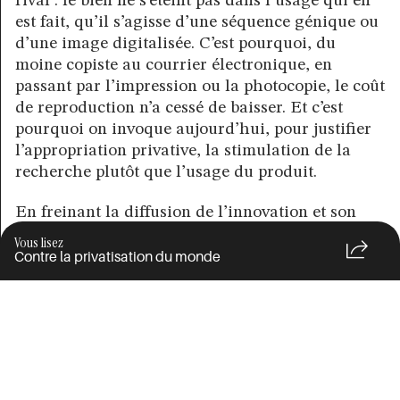
rival : le bien ne s’éteint pas dans l’usage qui en
est fait, qu’il s’agisse d’une séquence génique ou
d’une image digitalisée. C’est pourquoi, du
moine copiste au courrier électronique, en
passant par l’impression ou la photocopie, le coût
de reproduction n’a cessé de baisser. Et c’est
pourquoi on invoque aujourd’hui, pour justifier
l’appropriation privative, la stimulation de la
recherche plutôt que l’usage du produit.
En freinant la diffusion de l’innovation et son
enrichissement, la privatisation contredit les
Vous lisez
prétentions du discours libéral sur ses bienfaits
Contre la privatisation du monde
concurrentiels. Le principe du logiciel libre
enregistre au contraire à sa manière le caractère
fortement coopératif du travail social qui s’y
trouve cristallisé. Le monopole du propriétaire
est contesté non plus, comme pour les libéraux,
au nom de la vertu innovante de la concurrence,