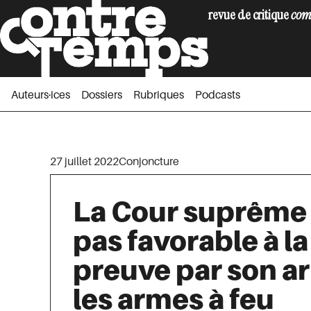
revue de critique
com
Auteurs·ices
Dossiers
Rubriques
Podc
Auteurs·ices
Dossiers
Rubriques
Podcasts
27 juillet 2022
Conjoncture
La Cour suprême 
pas favorable à la
preuve par son ar
les armes à feu