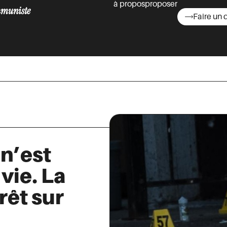
à propos
proposer
muniste
Faire un 
asts
n’est
 vie. La
rêt sur