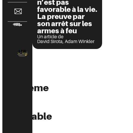
n’est pas
favorable à la vie.
La preuve par
son arrêt sur les
armes à feu
Un article de
David Sirota
,
Adam Winkler
27
juillet
2022
La
Cour
suprême
n’est
pas
favorable
à