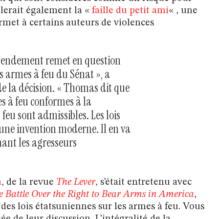
lerait également la «
faille du petit ami
« , une
ermet à certains auteurs de violences
amendement remet en question
es armes à feu du Sénat », a
e la décision. « Thomas dit que
es à feu conformes à la
feu sont admissibles. Les lois
une invention moderne. Il en va
nant les agresseurs
a
, de la revue
The Lever
, s’était entretenu avec
e Battle Over the Right to Bear Arms in America
,
t des lois étatsuniennes sur les armes à feu. Vous
e de leur discussion. L’intégralité de la