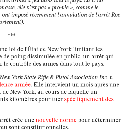
le des armes à feu dans tout le pays. La Cour
masse, elle n’est pas « pro-vie », comme le
ui ont imposé récemment l’annulation de l’arrêt Roe
vortement).
***
ne loi de l’État de New York limitant les
 de poing dissimulée en public, un arrêt qui
ur le contrôle des armes dans tout le pays.
New York State Rifle & Pistol Association Inc. v.
olence armée
. Elle intervient un mois après une
at de New York, au cours de laquelle un
nts kilomètres pour tuer
spécifiquement des
arrêt crée une
nouvelle norme
pour déterminer
feu sont constitutionnelles.