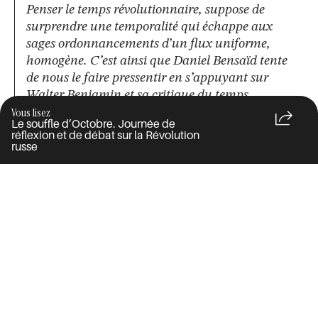
Penser le temps révolutionnaire, suppose de
surprendre une temporalité qui échappe aux
sages ordonnancements d’un flux uniforme,
homogène. C’est ainsi que Daniel Bensaïd tente
de nous le faire pressentir en s’appuyant sur
Walter Benjamin et sa critique du temps
homogène et vide du capitalisme. Le temps
Vous lisez
Le souffle d’Octobre. Journée de
révolutionnaire c’est celui de la décision, du
réflexion et de débat sur la Révolution
kaïros et de l’accélération. Daniel Bensaïd parle
russe
d’un temps brisé, la cassure révolutionnaire est
celle d’une décision-saisie, loin de toute pensée
bureaucratique. Pour conjurer une catastrophe
il faut un sens aigu du moment, alors
l’événement dit-il « manifeste le présent d’une
présence ». Il est temps. Or pour Daniel Bensaïd
c’est le parti politique qui doit dire ce « il est
temps », un parti « boite de vitesse ».