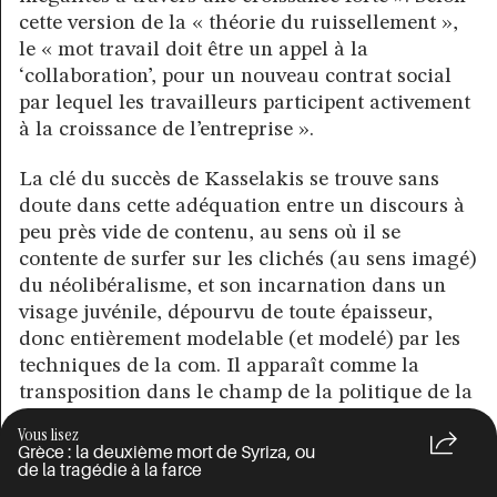
cette version de la « théorie du ruissellement »,
le « mot travail doit être un appel à la
‘collaboration’, pour un nouveau contrat social
par lequel les travailleurs participent activement
à la croissance de l’entreprise ».
La clé du succès de Kasselakis se trouve sans
doute dans cette adéquation entre un discours à
peu près vide de contenu, au sens où il se
contente de surfer sur les clichés (au sens imagé)
du néolibéralisme, et son incarnation dans un
visage juvénile, dépourvu de toute épaisseur,
donc entièrement modelable (et modelé) par les
techniques de la com. Il apparaît comme la
transposition dans le champ de la politique de la
figure de l’« ambianceur », pour reprendre
une
Vous lisez
catégorie de Nicolas Vieillescazes
: quelqu’un
Grèce : la deuxième mort de Syriza, ou
de la tragédie à la farce
qui diffuse une certaine vision, en l’occurrence