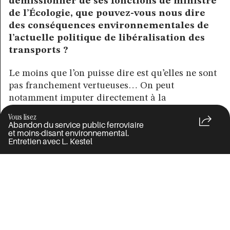
démissionner de ses fonctions de ministre
de l’Écologie, que pouvez-vous nous dire
des conséquences environnementales de
l’actuelle politique de libéralisation des
transports ?
Le moins que l’on puisse dire est qu’elles ne sont
pas franchement vertueuses… On peut
notamment imputer directement à la
libéralisation des systèmes de transport la
Vous lisez
situation quasi hégémonique du transport
Abandon du service public ferroviaire
et moins-disant environnemental.
routier, tout particulièrement dans le secteur des
Entretien avec L. Kestel
marchandises. La France a du reste été pionnière
en la matière, en libéralisant le secteur dès 1986.
La concurrence créée va rapidement doper le
moins-disant social.
Les chauffeurs routiers, qui ont alors le plus
souvent le statut d’artisans, vont progressivement