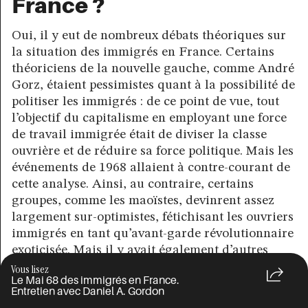
France ?
Oui, il y eut de nombreux débats théoriques sur
la situation des immigrés en France. Certains
théoriciens de la nouvelle gauche, comme André
Gorz, étaient pessimistes quant à la possibilité de
politiser les immigrés : de ce point de vue, tout
l’objectif du capitalisme en employant une force
de travail immigrée était de diviser la classe
ouvrière et de réduire sa force politique. Mais les
événements de 1968 allaient à contre-courant de
cette analyse. Ainsi, au contraire, certains
groupes, comme les maoïstes, devinrent assez
largement sur-optimistes, fétichisant les ouvriers
immigrés en tant qu’avant-garde révolutionnaire
exoticisée. Mais il y avait également d’autres
points de vue à gauche, il est donc difficile de
Vous lisez
Le Mai 68 des immigrés en France.
généraliser autrement que de dire qu’entre 1971
Entretien avec Daniel A. Gordon
et 1975, la question de l’immigration était assez