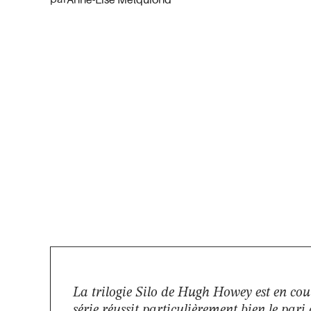
Anne-Lise Melquiond
La trilogie Silo de Hugh Howey est en cou
série réussit particulièrement bien le par