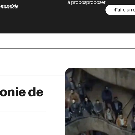
à propos
proposer
muniste
Faire un 
asts
gonie de