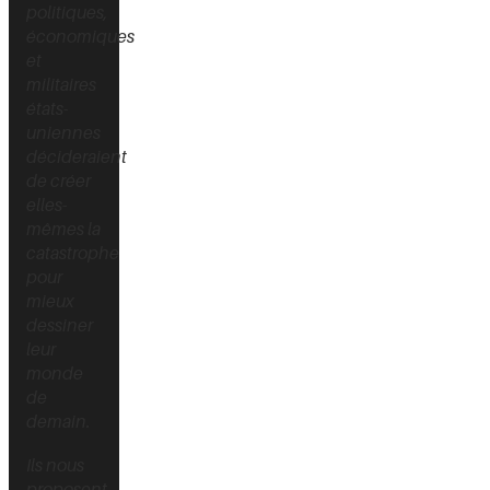
politiques,
économiques
et
militaires
états-
uniennes
décideraient
de créer
elles-
mêmes la
catastrophe
pour
mieux
dessiner
leur
monde
de
demain.
Ils nous
proposent