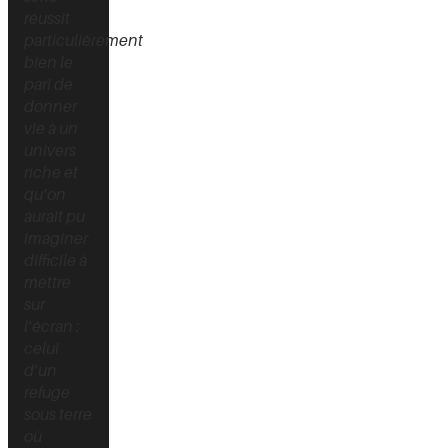
réussit
particulièrement
bien le
pari de
donner
vie à un
univers
riche et
qu’on
aurait pu
imaginer
difficile à
mettre
sur
l’écran :
celui
d’un
refuge
sous terre
où