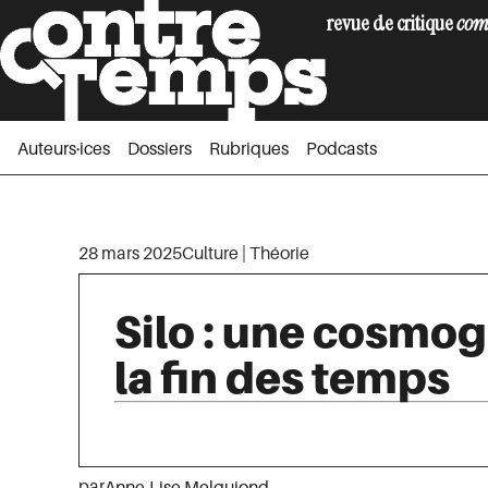
revue de critique
com
Auteurs·ices
Dossiers
Rubriques
Podc
Auteurs·ices
Dossiers
Rubriques
Podcasts
28 mars 2025
Culture
|
Théorie
Silo : une cosmo
la fin des temps
par