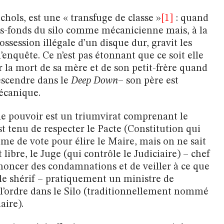
chols, est une « transfuge de classe »
[1]
: quand
 bas-fonds du silo comme mécanicienne mais, à la
session illégale d’un disque dur, gravit les
enquête. Ce n’est pas étonnant que ce soit elle
ar la mort de sa mère et de son petit-frère quand
descendre dans le
Deep Down
– son père est
écanique.
 le pouvoir est un triumvirat comprenant le
t tenu de respecter le Pacte (Constitution qui
tème de vote pour élire le Maire, mais on ne sait
libre, le Juge (qui contrôle le Judiciaire) – chef
noncer des condamnations et de veiller à ce que
t le shérif – pratiquement un ministre de
r l’ordre dans le Silo (traditionnellement nommé
aire).