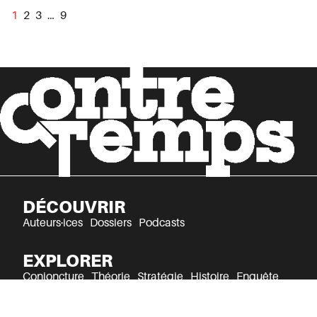
1
2
3
…
9
DÉCOUVRIR
Auteurs·ices
Dossiers
Podcasts
EXPLORER
Conjoncture
Théorie
Stratégie
Histoire
Enquête
Culture
Récits