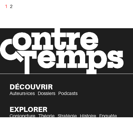
1
2
DÉCOUVRIR
Auteurs·ices
Dossiers
Podcasts
EXPLORER
Conjoncture
Théorie
Stratégie
Histoire
Enquête
Culture
Récits