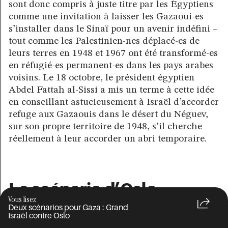
sont donc compris à juste titre par les Égyptiens
comme une invitation à laisser les Gazaoui-es
s’installer dans le Sinaï pour un avenir indéfini –
tout comme les Palestinien-nes déplacé-es de
leurs terres en 1948 et 1967 ont été transformé-es
en réfugié-es permanent-es dans les pays arabes
voisins. Le 18 octobre, le président égyptien
Abdel Fattah al-Sissi a mis un terme à cette idée
en conseillant astucieusement à Israël d’accorder
refuge aux Gazaouis dans le désert du Néguev,
sur son propre territoire de 1948, s’il cherche
réellement à leur accorder un abri temporaire.
Le scénario d’Oslo
Vous lisez
Deux scénarios pour Gaza : Grand
Le Grand Israël n’est cependant pas une ambition
Israël contre Oslo
unanime des dirigeants israéliens – même après