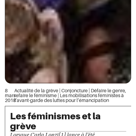
8
Actualité de la grève
|
Conjoncture
|
Défaire le genre,
mars
refaire le féminisme
|
Les mobilisations féministes à
2018
l’avant-garde des luttes pour l’émancipation
Les féminismes et la
grève
Lorsque Carla Lonzi[1] lance à l’été