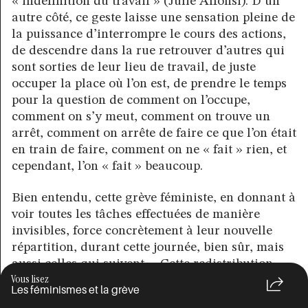
« indéfinition du travail » (Julie Alfonsi). D’un
autre côté, ce geste laisse une sensation pleine de
la puissance d’interrompre le cours des actions,
de descendre dans la rue retrouver d’autres qui
sont sorties de leur lieu de travail, de juste
occuper la place où l’on est, de prendre le temps
pour la question de comment on l’occupe,
comment on s’y meut, comment on trouve un
arrêt, comment on arrête de faire ce que l’on était
en train de faire, comment on ne « fait » rien, et
cependant, l’on « fait » beaucoup.
Bien entendu, cette grève féministe, en donnant à
voir toutes les tâches effectuées de manière
invisibles, force concrètement à leur nouvelle
répartition, durant cette journée, bien sûr, mais
aussi celles qui suivent… Cette redistribution
Vous lisez
s’accompagne en même temps d’une
Les féminismes et la grève
interrogation profonde des systèmes de