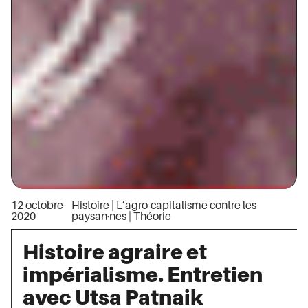
12 octobre
Histoire
|
L’agro-capitalisme contre les
2020
paysan·nes
|
Théorie
Histoire agraire et
impérialisme. Entretien
avec Utsa Patnaik