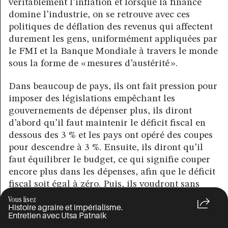
véritablement l’inflation et lorsque la finance
domine l’industrie, on se retrouve avec ces
politiques de déflation des revenus qui affectent
durement les gens, uniformément appliquées par
le FMI et la Banque Mondiale à travers le monde
sous la forme de « mesures d’austérité ».
Dans beaucoup de pays, ils ont fait pression pour
imposer des législations empêchant les
gouvernements de dépenser plus, ils diront
d’abord qu’il faut maintenir le déficit fiscal en
dessous des 3 % et les pays ont opéré des coupes
pour descendre à 3 %. Ensuite, ils diront qu’il
faut équilibrer le budget, ce qui signifie couper
encore plus dans les dépenses, afin que le déficit
fiscal soit égal à zéro. Puis, ils voudront sans
doute un budget excédentaire, c’est-à-dire un
Vous lisez
Histoire agraire et impérialisme.
déficit fiscal négatif ! Il est évident que cet
Entretien avec Utsa Patnaik
agenda déflationniste d’« austérité » a été