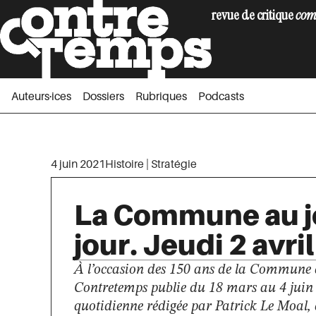
revue de critique
com
Auteurs·ices
Dossiers
Rubriques
Podc
Auteurs·ices
Dossiers
Rubriques
Podcasts
4 juin 2021
Histoire
|
Stratégie
La Commune au jo
jour. Jeudi 2 avri
À l’occasion des 150 ans de la Commune 
Contretemps publie du 18 mars au 4 juin 
quotidienne rédigée par Patrick Le Moal,