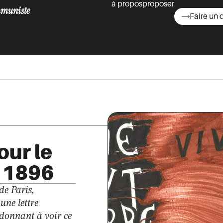
à propos
proposer
muniste
Faire un 
asts
ur le
l 1896
de Paris,
une lettre
 donnant à voir ce