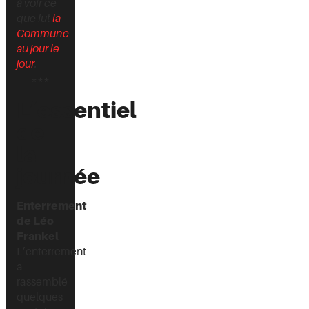
à voir ce
que fut
la
Commune
au jour le
jour
.
***
L’essentiel
de
la
journée
Enterrement
de Léo
Frankel
L’enterrement
a
rassemblé
quelques